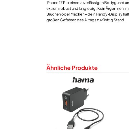
iPhone 17 Pro einen zuverlässigen Bodyguard an 
extrem robust und langlebig. Kein Ärger mehr mi
Brüchen oder Macken – dein Handy-Display hält
Ähnliche Produkte