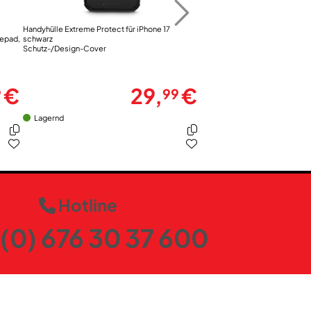
Handyhülle Extreme Protect für iPhone 17
Handyhülle Extreme Protect fü
depad,
schwarz
schwarz
Schutz-/Design-Cover
Schutz-/Design-Cover
€
29,
€
9
99
Lagernd
Lagernd
Hotline
(0) 676 30 37 600