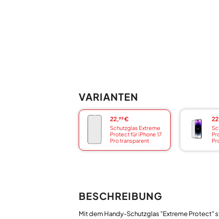
VARIANTEN
22,
€
22
99
Schutzglas Extreme
Sc
Protect für iPhone 17
Pr
Pro transparent
Pr
BESCHREIBUNG
Mit dem Handy-Schutzglas "Extreme Protect" s