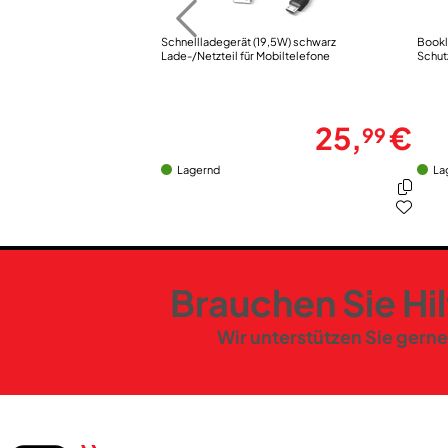
Schnellladegerät (19,5W) schwarz
Bookl
Lade-/Netzteil für Mobiltelefone
Schut
25,
€
99
Lagernd
La
Brauchen Sie Hi
Wir unterstützen Sie gerne