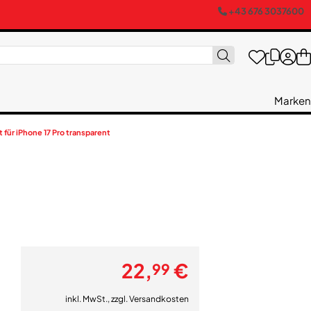
+43 676 3037600
Marken
für iPhone 17 Pro transparent
22,
€
99
inkl. MwSt., zzgl.
Versandkosten