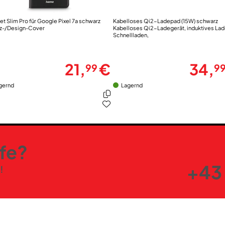
et Slim Pro für Google Pixel 7a schwarz
Kabelloses Qi2-Ladepad (15W) schwarz
z-/Design-Cover
Kabelloses Qi2-Ladegerät, induktives La
Schnellladen,
21,
€
34,
99
9
gernd
Lagernd
lfe?
+43 
!