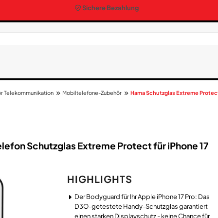
Sichere Bezahlung
r Telekommunikation
Mobiltelefone-Zubehör
Hama Schutzglas Extreme Protect 
lefon Schutzglas Extreme Protect für iPhone 17
HIGHLIGHTS
Der Bodyguard für Ihr Apple iPhone 17 Pro: Das
D3O-getestete Handy-Schutzglas garantiert
einen starken Displayschutz - keine Chance für