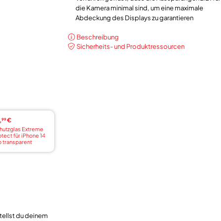
die Kamera minimal sind, um eine maximale
Abdeckung des Displays zu garantieren
Beschreibung
Sicherheits- und Produktressourcen
,
€
99
hutzglas Extreme
otect für iPhone 14
o transparent
tellst du deinem