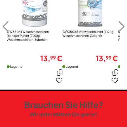
CW35041 Waschmaschinen-
CW35066 Vollwaschpulver (1,12kg)
Sipho
Reiniger Pulver (200g)
Waschmaschinen-Zubehör
weiß
Waschmaschinen-Zubehör
Wasch
13,
€
13,
€
99
99
Lagernd
Lagernd
Lag
Brauchen Sie Hilfe?
Wir unterstützen Sie gerne!