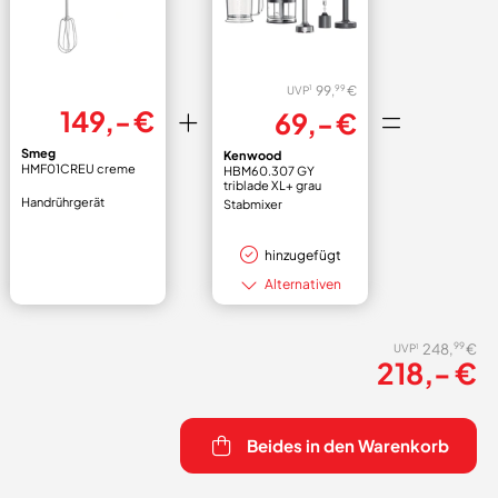
99,
€
99
1
UVP
149,- €
69,- €
Smeg
Kenwood
HMF01CREU creme
HBM60.307 GY
triblade XL+ grau
Handrührgerät
Stabmixer
hinzugefügt
Alternativen
99
248,
€
1
UVP
218,- €
Beides in den Warenkorb