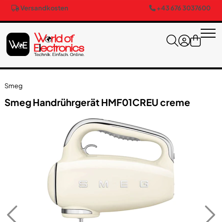
Versandkosten
+43 676 3037600
Smeg
Smeg Handrührgerät HMF01CREU creme