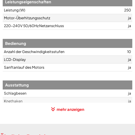
Leistungseigenschaften
Leistung (W)
250
Motor-Überhitzungsschutz
ja
220-240V 50/60Hz Netzanschluss
ja
Bedienung
Anzahl der Geschwindigkeitsstufen
10
LCD-Display
ja
Sanftanlauf des Motors
ja
Ausstattung
Schlagbesen
ja
Knethaken
ja
mehr anzeigen
Gehäuse-Eigenschaften
Breite (cm)
22
Höhe (cm)
37,8