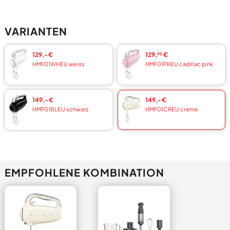
VARIANTEN
129,- €
129,
€
90
HMF01WHEU weiss
HMF01PKEU cadillac pink
149,- €
149,- €
HMF01BLEU schwarz
HMF01CREU creme
EMPFOHLENE KOMBINATION