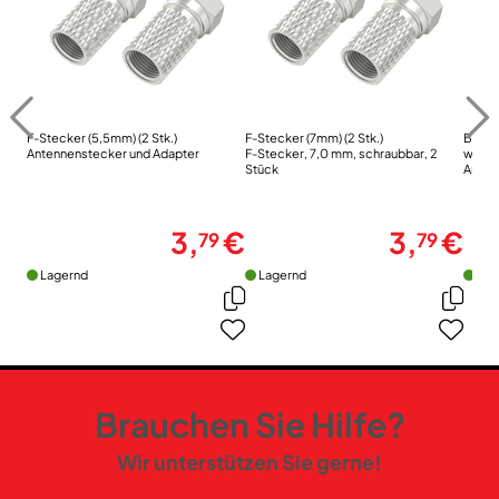
F-Stecker (5,5mm) (2 Stk.)
F-Stecker (7mm) (2 Stk.)
BK/CA
Antennenstecker und Adapter
F-Stecker, 7,0 mm, schraubbar, 2
weiss
Stück
Anten
3,
€
3,
€
79
79
Lagernd
Lagernd
Lag
Brauchen Sie Hilfe?
Wir unterstützen Sie gerne!