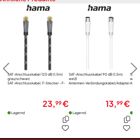
SAT-Anschlusskabel 120 dB (1,5m)
SAT-Anschlusskabel 90 dB (1,5m)
SAT-A
grau/schwarz
weiß
weiß
SAT-Anschlusskabel, F-Stecker - F-
Antennen-Verbindungskabel/Adapter
Anten
Stecker, Metall, vergoldet
23,
€
13,
€
99
99
Lagernd
Lagernd
Lag