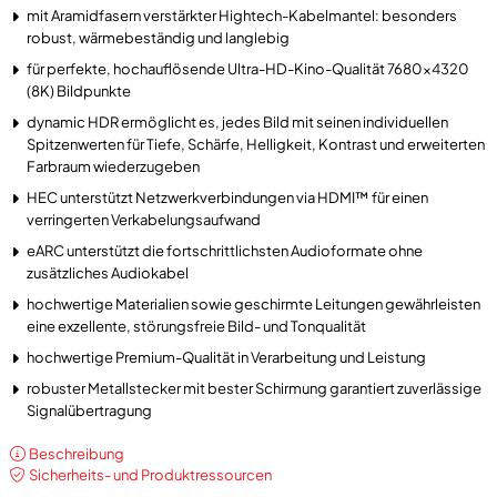
mit Aramidfasern verstärkter Hightech-Kabelmantel: besonders
robust, wärmebeständig und langlebig
für perfekte, hochauflösende Ultra-HD-Kino-Qualität 7680x4320
(8K) Bildpunkte
dynamic HDR ermöglicht es, jedes Bild mit seinen individuellen
Spitzenwerten für Tiefe, Schärfe, Helligkeit, Kontrast und erweiterten
Farbraum wiederzugeben
HEC unterstützt Netzwerkverbindungen via HDMI™ für einen
verringerten Verkabelungsaufwand
eARC unterstützt die fortschrittlichsten Audioformate ohne
zusätzliches Audiokabel
hochwertige Materialien sowie geschirmte Leitungen gewährleisten
eine exzellente, störungsfreie Bild- und Tonqualität
hochwertige Premium-Qualität in Verarbeitung und Leistung
robuster Metallstecker mit bester Schirmung garantiert zuverlässige
Signalübertragung
Beschreibung
Sicherheits- und Produktressourcen