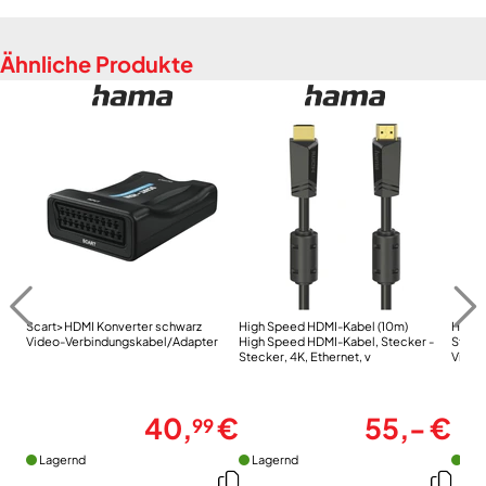
Ähnliche Produkte
Scart>HDMI Konverter schwarz
High Speed HDMI-Kabel (10m)
HDMI-
Video-Verbindungskabel/Adapter
High Speed HDMI-Kabel, Stecker -
Steck
Stecker, 4K, Ethernet, v
Video
40,
€
55,- €
99
Lagernd
Lagernd
Lag