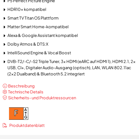
P5 Perfect Picture Engine
HDR10+ kompatibel
Smart TV Titan OS Plattform
Matter Smart Home-kompatibel
Alexa & Google Assistant kompatibel
Dolby Atmos & DTS:X
IntelliSound Engine & Vocal Boost
DVB-T2/-C/-S2 Triple Tuner, 3x HDMI (eARC auf HDMI 1), HDMI 2.1, 2x
USB, CI+, Digitaler Audio-Ausgang (optisch), LAN, WLAN 802.11ac
(2x2 Dualband) & Bluetooth 5.2 integriert
Beschreibung
Technische Details
Sicherheits- und Produktressourcen
A
F
G
Produktdatenblatt