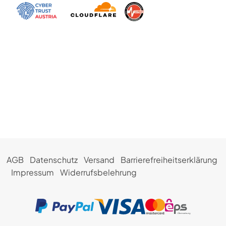
Kopfhörer-Anschluss
ja
Digital-Optisch (OUT), Audio
ja
Bluetooth-Schnittstelle
ja
Common-Interface (CI+)
ja
Anzahl Common-Interface (CI+)
1
Anzahl HDMI-Schnittstellen (IN)
3
HDMI-Schnittstelle 2.1
ja
eARC (Enhanced Audio Return
ja
Channel)
Anzahl USB-Schnittstellen
2
WLAN Ausstattung
WLAN integriert
Ethernet LAN
ja
AGB
Datenschutz
Versand
Barrierefreiheitserklärung
Impressum
Widerrufsbelehrung
Leistungsaufnahme
Angabe gem. EU-Verordnung
ja
2019/2013
Energieeffizienzklasse
Energieeffizienzklasse F