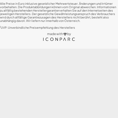
Energieeffizienzspektrum
Spektrum [A bis G]
Alle Preise in Euro inklusive gesetzlicher Mehrwertsteuer. Änderungen und Irrtümer
vorbehalten. Die Produktabbildungen können vom Original abweichen. Informationen
Energieeffizienzklasse HDR-
Energieeffizienzklasse HDR-
zu allfällig bestehenden Herstellergarantien erhalten Sie auf den Internetseiten des
Wiedergabe
Wiedergabe G
jeweiligen Herstellers. Der gesetzliche Gewährleistungsanspruch des Verbrauchers
wird durch allfällige Garantiezusagen des Herstellers nicht berührt, besteht also
min. Netzspannung (V)
100
unabhängig davon. Wir liefern nur innerhalb von Österreich.
max. Netzspannung (V)
240
1
UVP: Unverbindliche Preisempfehlung des Herstellers
made with
by
Leistungsaufnahme, Stand-By (W)
0,5
Energieverbrauch (kWh/1000h)
77
Energieverbr. HDR-Wiedergabe
143
(kWh/1000h)
Öko-Schalter/Stromsparschaltung
ja
Gehäuse-Eigenschaften
Breite (cm)
123,1
Höhe (cm)
78,5
Tiefe (cm)
26,3
Gewicht (kg)
16,1
Breite ohne Standfuß (cm)
123,1
Höhe ohne Standfuß (cm)
72,3