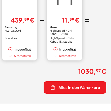
439,
€
11,
€
99
99
Samsung
Hama
HW-Q600H
High Speed HDMI-
Kabel (0,75m)
Soundbar
High Speed HDMI-
Kabel, 4K, Stecker -
Stecker, Ethernet, 0
hinzugefügt
hinzugefügt
Alternativen
Alternativen
1030,
€
97
Alles in den Warenkorb