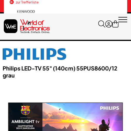
zur Trefferliste
Versandkosten
+43 676 3037600
Philips LED-TV 55" (140cm) 55PUS8600/​12
grau