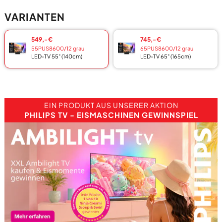
VARIANTEN
549,- €
745,- €
55PUS8600/12 grau
65PUS8600/12 grau
LED-TV 55" (140cm)
LED-TV 65" (165cm)
EIN PRODUKT AUS UNSERER AKTION
PHILIPS TV - EISMASCHINEN GEWINNSPIEL