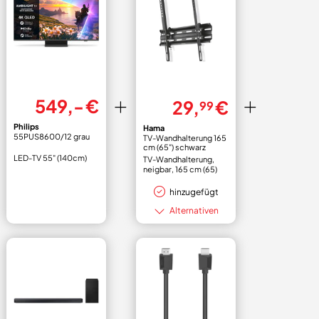
549,- €
29,
€
99
Philips
Hama
55PUS8600/12 grau
TV-Wandhalterung 165
cm (65") schwarz
LED-TV 55" (140cm)
TV-Wandhalterung,
neigbar, 165 cm (65)
bis 35 kg, Wandabstan
hinzugefügt
Alternativen