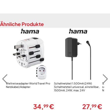
Ähnliche Produkte
Weltreiseadapter World Travel Pro
Schaltnetzteil 1.500mA (24W)
SZ 23
Netzkabel/Adapter
Schaltnetzteil universal, einstellbar,
schwa
1500mA, 24W, max. 24V
Netzk
34,
€
27,
€
99
99