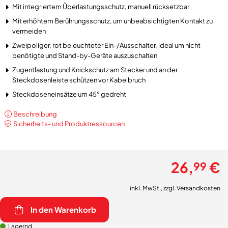
Mit integriertem Überlastungsschutz, manuell rücksetzbar
Mit erhöhtem Berührungsschutz, um unbeabsichtigten Kontakt zu
vermeiden
Zweipoliger, rot beleuchteter Ein-/Ausschalter, ideal um nicht
benötigte und Stand-by-Geräte auszuschalten
Zugentlastung und Knickschutz am Stecker und an der
Steckdosenleiste schützen vor Kabelbruch
Steckdoseneinsätze um 45° gedreht
Beschreibung
Sicherheits- und Produktressourcen
26,
€
99
inkl. MwSt., zzgl.
Versandkosten
In den Warenkorb
Lagernd