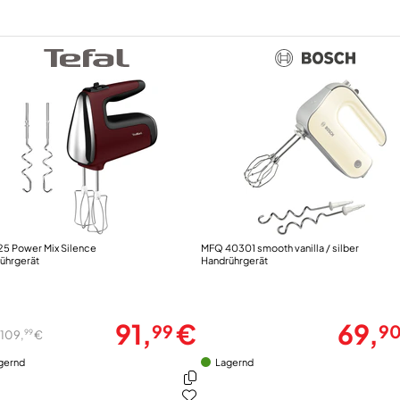
Gehäuse-Eigenschaften
für
rer.BR..BR.Sehr
Breite (cm)
Höhe (cm)
Tiefe (cm)
Gewicht (kg)
Länge der Anschlussleitung (m)
Griff
Farben
Gehäuse-Farben
5 Power Mix Silence
MFQ 40301 smooth vanilla / silber
ührgerät
Handrührgerät
91,
€
69,
99
9
99
109,
€
gernd
Lagernd