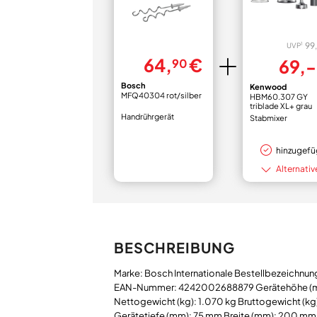
99,
1
UVP
64,
€
69,-
90
Bosch
Kenwood
MFQ40304 rot/silber
HBM60.307 GY
triblade XL+ grau
Handrührgerät
Stabmixer
hinzugefü
Alternativ
BESCHREIBUNG
Marke: Bosch Internationale Bestellbezeichn
EAN-Nummer: 4242002688879 Gerätehöhe (
Nettogewicht (kg): 1.070 kg Bruttogewicht (kg)
Gerätetiefe (mm): 75 mm Breite (mm): 200 mm 