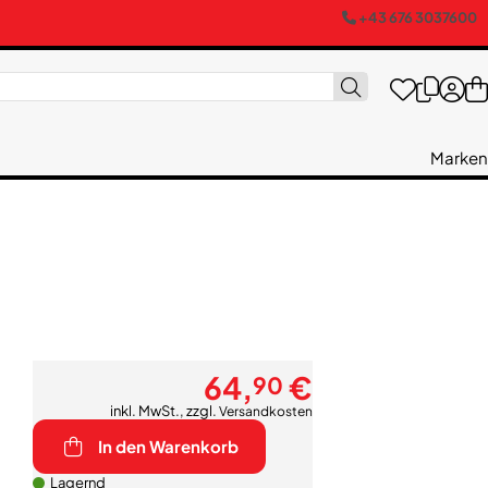
+43 676 3037600
Marken
64,
€
90
inkl. MwSt., zzgl.
Versandkosten
In den Warenkorb
Lagernd