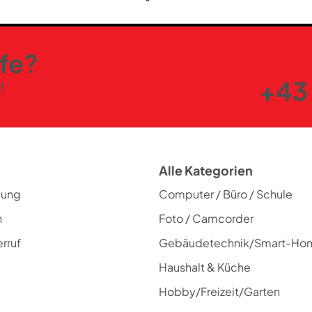
lfe?
+43 
!
Alle Kategorien
lung
Computer / Büro / Schule
n
Foto / Camcorder
rruf
Gebäudetechnik/Smart-Ho
Haushalt & Küche
Hobby/Freizeit/Garten