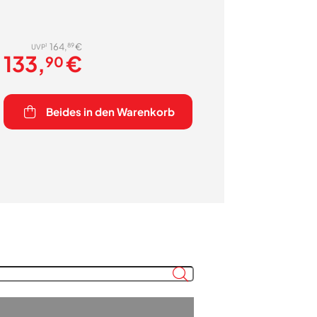
89
164,
€
1
UVP
133,
€
90
Beides in den Warenkorb