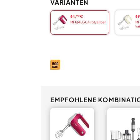
VARIANTEN
64,
€
69
90
MFQ40304 rot/silber
MF
van
EMPFOHLENE KOMBINATI