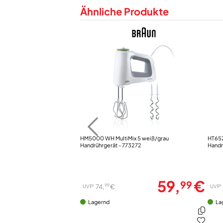
Rührergebnisse.BR..BR.Zusätzlicher Anschluss 
Ähnliche Produkte
Sonderzubehör: Mixfuß oder Universalzerkleine
HM5000 WH MultiMix 5 weiß/grau
HT652
Handrührgerät - 773272
Handr
59,
€
99
99
74,
€
1
1
UVP
UVP
Lagernd
La