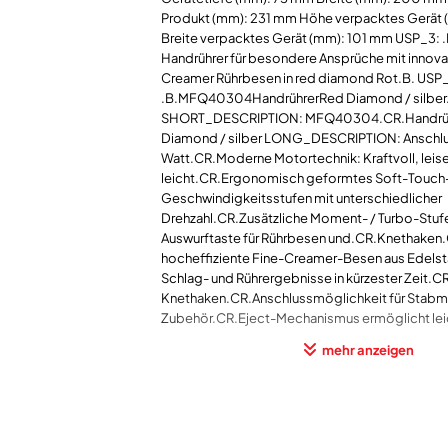
Produkt (mm): 231 mm Höhe verpacktes Gerät
Breite verpacktes Gerät (mm): 101 mm USP_3: 
Handrührer für besondere Ansprüche mit innova
Creamer Rührbesen in red diamond Rot.B. USP_
.B.MFQ40304HandrührerRed Diamond / silber
SHORT_DESCRIPTION: MFQ40304.CR.Handrüh
Diamond / silber LONG_DESCRIPTION: Anschl
Watt.CR.Moderne Motortechnik: Kraftvoll, leis
leicht.CR.Ergonomisch geformtes Soft-Touc
Geschwindigkeitsstufen mit unterschiedlicher
Drehzahl.CR.Zusätzliche Moment- / Turbo-Stu
Auswurftaste für Rührbesen und.CR.Knethaken
hocheffiziente Fine-Creamer-Besen aus Edelsta
Schlag- und Rührergebnisse in kürzester Zeit.CR
Knethaken.CR.Anschlussmöglichkeit für Stabm
Zubehör.CR.Eject-Mechanismus ermöglicht lei
Abnahme.CR.Kabelumwicklung mit Kabelclip 
mehr anzeigen
Sachaufnahme: MCSA052901_MFQ40304_def
.BR.Sehr leise, leicht und extrem kraftvoll für 
Arbeiten.BR..BR.Modernes Design für mehr Fr
Backen.BR..BR.Zwei innovative, hocheffiziente
Creamer) aus Edelstahl für optimale Schlag- un