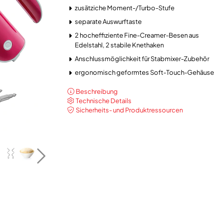
zusätziche Moment-/Turbo-Stufe
separate Auswurftaste
2 hocheffiziente Fine-Creamer-Besen aus
Edelstahl, 2 stabile Knethaken
Anschlussmöglichkeit für Stabmixer-Zubehör
ergonomisch geformtes Soft-Touch-Gehäuse
Beschreibung
Technische Details
Sicherheits- und Produktressourcen