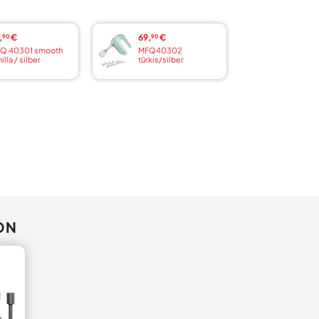
,
€
69,
€
90
90
Q 40301 smooth
MFQ40302
illa / silber
türkis/silber
ON