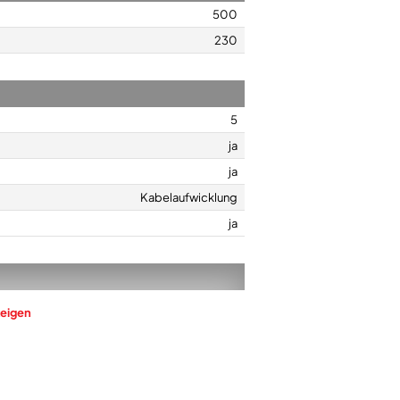
500
230
5
ja
ja
Kabelaufwicklung
ja
ja
eigen
ja
Edelstahl-Rührbesen