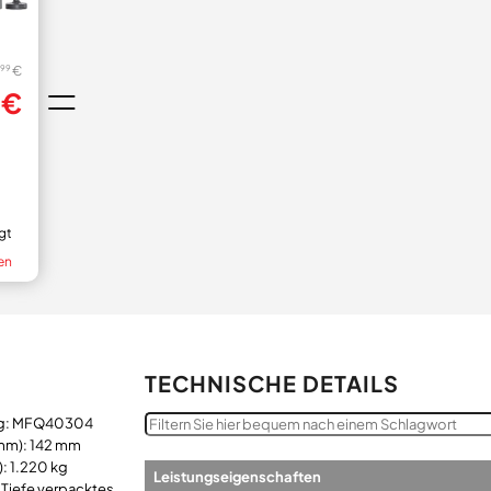
€
99
 €
gt
en
TECHNISCHE DETAILS
ung: MFQ40304
mm): 142 mm
: 1.220 kg
Leistungseigenschaften
Tiefe verpacktes