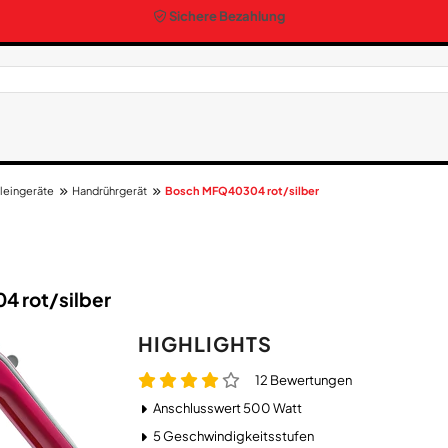
Sichere Bezahlung
leingeräte
Handrührgerät
Bosch MFQ40304 rot/silber
 rot/​silber
HIGHLIGHTS
12 Bewertungen
Anschlusswert 500 Watt
5 Geschwindigkeitsstufen