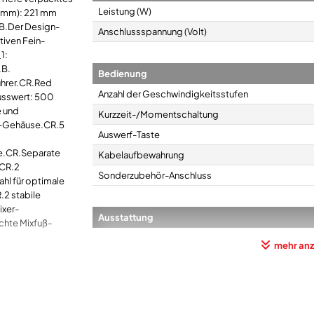
Leistung (W)
 (mm): 221 mm
.B.Der Design-
Anschlussspannung (Volt)
tiven Fein-
1:
.B.
Bedienung
rer.CR.Red
Anzahl der Geschwindigkeitsstufen
usswert: 500
e und
Kurzzeit-/Momentschaltung
h-Gehäuse.CR.5
Auswerf-Taste
fe.CR.Separate
Kabelaufbewahrung
.CR.2
Sonderzubehör-Anschluss
hl für optimale
.2 stabile
ixer-
Ausstattung
chte Mixfuß-
Bildname
Rührbesen
mehr anz
.jpg USP_4:
Knethaken
angenehmes
Rührbesen-Material
eude am
 Rührbesen (Fine
d