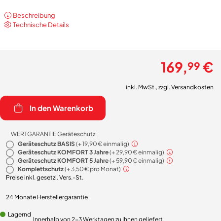
Beschreibung
Technische Details
169,
€
99
inkl. MwSt., zzgl.
Versandkosten
In den Warenkorb
WERTGARANTIE Geräteschutz
Geräteschutz BASIS
(+
19,90 €
einmalig)
Geräteschutz KOMFORT 3 Jahre
(+
29,90 €
einmalig)
Geräteschutz KOMFORT 5 Jahre
(+
59,90 €
einmalig)
Komplettschutz
(+
3,50 €
pro Monat)
Preise inkl. gesetzl. Vers.-St.
24 Monate Herstellergarantie
Lagernd
Innerhalb von 2-3 Werktagen zu Ihnen geliefert