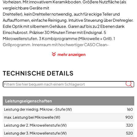
Vorheizen. Mit innovativem Keramikboden. Größere Nutzfläche (als
vergleichbare Geräte mit
Drehteller), kein Drehteller notwendig, auch für eckige Teller und
Auflaufformen, einfache Reinigung. Intuitive Steuerung über Drehregler.
Edle Optik mit silbernem Gehäuse. Garen auf bis zu 2 Ebenen dank
Einschubrost. Präziser 30 Minuten Timer mit Endsignal. 5
Mikrowellenstufen. 3 Kombiprogramme (Mikrowelle + Grill). 1
Grillprogramm. Innenraum mit hochwertiger CASO Clean-
Schutzlackierung
mehr anzeigen
TECHNISCHE DETAILS
Leistungseigenschaften
Leistung der niedrig. Mikrow.-Stufe (W)
160
max. Leistung bei Mikrowelle (W)
900
Leistung der 2. Mikrowellenstufe (W)
320
Leistung der 3. Mikrowellenstufe (W)
520