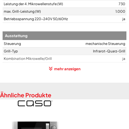
Leistung der 4. Mikrowellenstufe (W)
730
max. Grill-Leistung (W)
1.000
Betriebsspannung 220-240V 50/60Hz
ja
Ausstattung
Steuerung
mechanische Steuerung
Grill-Typ
Infrarot-Quarz-Grill
Kombination Mikrowelle/Grill
ja
Grill einzel nutzbar
ja
mehr anzeigen
Bedienung
Bedienungs-Art
Bedienung durch Drehregler
Ähnliche Produkte
max. einstellbare Laufzeit (Min.)
30
akustisches Fertig-Signal
ja
Beschaffung des Garraums