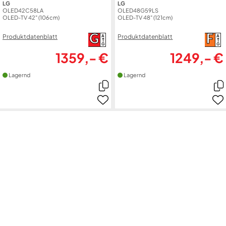
LG
LG
OLED42C58LA
OLED48G59LS
OLED-TV 42" (106cm)
OLED-TV 48" (121cm)
G
F
Produktdatenblatt
Produktdatenblatt
A
A
G
G
1359,- €
1249,- €
Lagernd
Lagernd