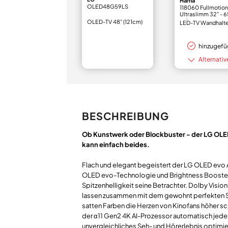
Hama
OLED48G59LS
118060 Fullmotion
Ultraslimm 32" - 6
schwarz
OLED-TV 48" (121cm)
LED-TV Wandhalt
hinzugefü
Alternativ
BESCHREIBUNG
Ob Kunstwerk oder Blockbuster - der LG OLE
kann einfach beides.
Flach und elegant begeistert der LG OLED evo 
OLED evo-Technologie und Brightness Booster
Spitzenhelligkeit seine Betrachter. Dolby Visi
lassen zusammen mit dem gewohnt perfekten 
satten Farben die Herzen von Kinofans höher s
der α11 Gen2 4K AI-Prozessor automatisch jedes 
unvergleichliches Seh- und Hörerlebnis optimie