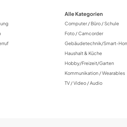
elek. menügest. TV-Programmführung (EPG)
Alle Kategorien
H.264 kompatibel
lung
Computer / Büro / Schule
H.265 kompatibel (HEVC)
Datenverbindung zwischen Video und TV
n
Foto / Camcorder
eARC (Enhanced Audio Return Channel)
rruf
Gebäudetechnik/Smart-Ho
Idealwert-Funktion Bild/Ton
Haushalt & Küche
zeitversetzte Wiedergabe
Hobby/Freizeit/Garten
Kommunikation / Wearables
Smart TV Ausstattung
TV / Video / Audio
Amazon Prime Video
Netflix
Amazon Alexa kompatibel
HbbTV
Online Apps erhältlich
Online Videodienste abrufbar