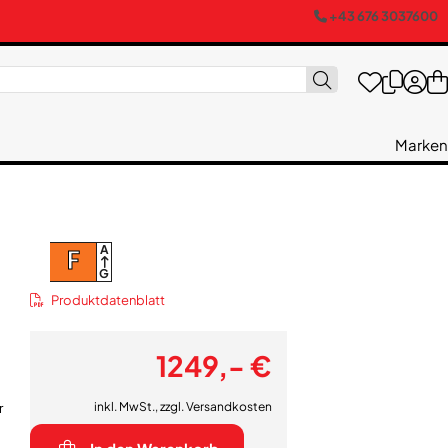
+43 676 3037600
Marken
A
F
G
Produktdatenblatt
1249,- €
inkl. MwSt., zzgl.
Versandkosten
r