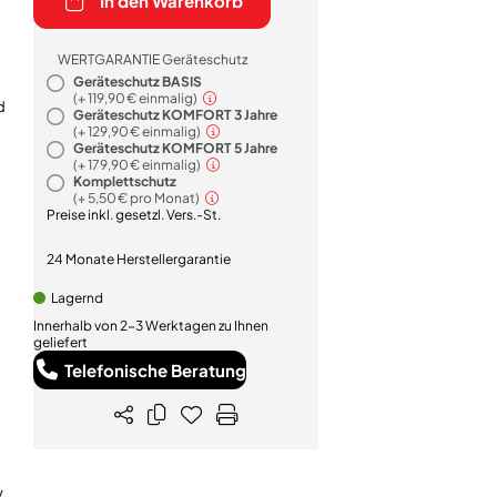
In den Warenkorb
WERTGARANTIE Geräteschutz
Geräteschutz BASIS
(+
119,90 €
einmalig)
d
Geräteschutz KOMFORT 3 Jahre
(+
129,90 €
einmalig)
Geräteschutz KOMFORT 5 Jahre
(+
179,90 €
einmalig)
Komplettschutz
(+
5,50 €
pro Monat)
Preise inkl. gesetzl. Vers.-St.
24 Monate Herstellergarantie
Lagernd
Innerhalb von 2-3 Werktagen zu Ihnen
geliefert
Telefonische Beratung
v