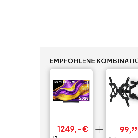
EMPFOHLENE KOMBINATI
1249,- €
99,
99
LG