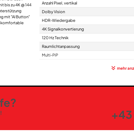
Anzahl Pixel, vertikal
t bis zu 4K @ 144
terstützung
Dolby Vision
g mit "AI Button"
HDR-Wiedergabe
d komfortable
4K Signalkonvertierung
120 Hz Technik
Raumlichtanpassung
Multi-PiP
mehr anz
Elektronik-Eigenschaften
Ultra HD
variable Bildwiederholfrequenz (VRR)
lfe?
Auto Low Latency Mode (ALLM)
G-Sync
+43 
!
FreeSync Premium
Bildschirmanzeigen (OSD)
mehrsprachiges Menü