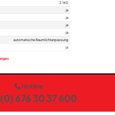
2.160
ja
ja
ja
ja
automatische Raumlichtanpassung
ja
eigen
ja
ja
Hotline
ja
ja
(0) 676 30 37 600
ja
ja
ja