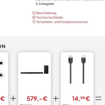
5.3 integriert
Beschreibung
Technische Details
Sicherheits- und Produktressourcen
ON
€
579,- €
14,
€
99