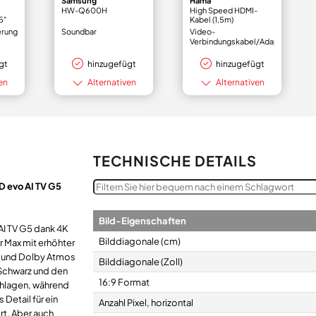
Samsung
Hama
HW-Q600H
High Speed HDMI-
5"
Kabel (1,5m)
erung
Soundbar
Video-
Verbindungskabel/Adapter
gt
hinzugefügt
hinzugefügt
en
Alternativen
Alternativen
TECHNISCHE DETAILS
D evo AI TV G5
Bild-Eigenschaften
AI TV G5 dank 4K
Bilddiagonale (cm)
 Max mit erhöhter
on und Dolby Atmos
Bilddiagonale (Zoll)
Schwarz und den
16:9 Format
chlagen, während
Detail für ein
Anzahl Pixel, horizontal
rt. Aber auch