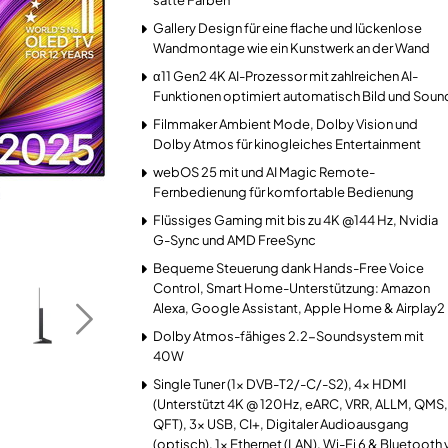
satte Farben
Gallery Design für eine flache und lückenlose
Wandmontage wie ein Kunstwerk an der Wand
α11 Gen2 4K AI-Prozessor mit zahlreichen AI-
Funktionen optimiert automatisch Bild und Soun
Filmmaker Ambient Mode, Dolby Vision und
Dolby Atmos für kinogleiches Entertainment
webOS 25 mit und AI Magic Remote-
Fernbedienung für komfortable Bedienung
Flüssiges Gaming mit bis zu 4K @144 Hz, Nvidia
G-Sync und AMD FreeSync
Bequeme Steuerung dank Hands-Free Voice
Control, Smart Home-Unterstützung: Amazon
Alexa, Google Assistant, Apple Home & Airplay2
Dolby Atmos-fähiges 2.2-Soundsystem mit
40W
Single Tuner (1x DVB-T2/-C/-S2), 4x HDMI
(Unterstützt 4K @ 120Hz, eARC, VRR, ALLM, QMS,
QFT), 3x USB, CI+, Digitaler Audioausgang
(optisch), 1x Ethernet (LAN), Wi-Fi 6 & Bluetooth 