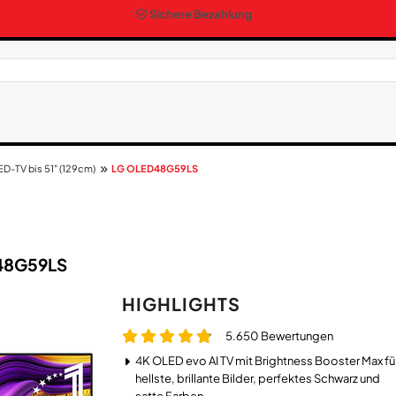
Sichere Bezahlung
D-TV bis 51" (129cm)
LG OLED48G59LS
D48G59LS
HIGHLIGHTS
5.650 Bewertungen
4K OLED evo AI TV mit Brightness Booster Max fü
hellste, brillante Bilder, perfektes Schwarz und