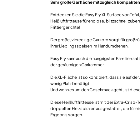
Sehr große Garfläche mit zugleich kompakte
Entdecken Sie die Easy Fry XL Surface von Tefal
Heißluftfritteuse für endlose, blitzschnell zuber
Frittiergerichte!
Der große, viereckige Garkorb sorgt für großzü
Ihrer Lieblingsspeisen im Handumdrehen.
Easy Fry kann auch die hungrigsten Familien sa
der geräumigen Garkammer.
Die XL-Fläche ist so konzipiert, dass sie auf der
wenig Platz benötigt.
Und wenn es um den Geschmack geht, ist diese
Diese Heißluftfritteuse ist mit der Extra-Crisp
doppelten Heizspiralen ausgestattet, die für ei
Ergebnis sorgen.