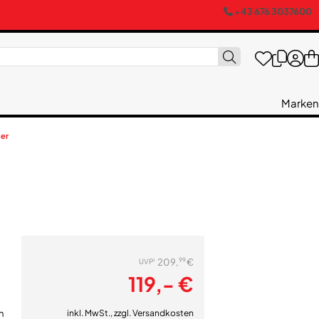
+43 676 3037600
Marken
ser
99
209,
€
1
UVP
119,- €
inkl. MwSt., zzgl.
Versandkosten
n