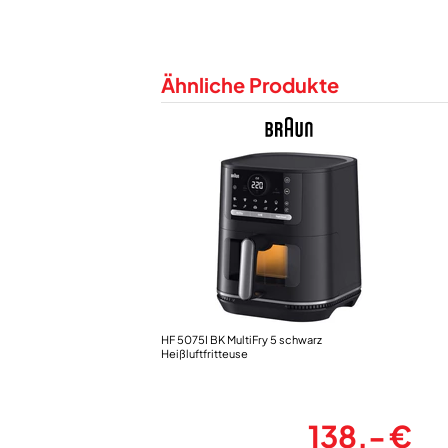
Ähnliche Produkte
HF 5075I BK MultiFry 5 schwarz
Heißluftfritteuse
138,- €