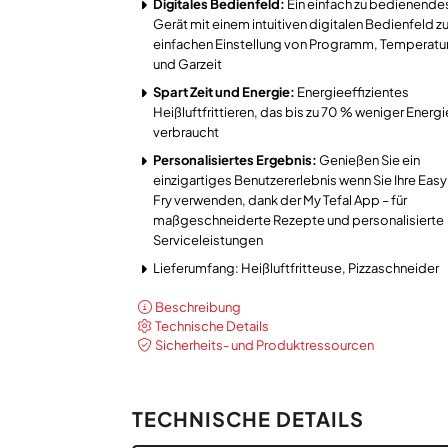
Digitales Bedienfeld:
Ein einfach zu bedienende
Gerät mit einem intuitiven digitalen Bedienfeld zu
einfachen Einstellung von Programm, Temperatu
und Garzeit
Spart Zeit und Energie:
Energieeffizientes
Heißluftfrittieren, das bis zu 70 % weniger Energi
verbraucht
Personalisiertes Ergebnis:
Genießen Sie ein
einzigartiges Benutzererlebnis wenn Sie Ihre Easy
Fry verwenden, dank der My Tefal App – für
maßgeschneiderte Rezepte und personalisierte
Serviceleistungen
Lieferumfang: Heißluftfritteuse, Pizzaschneider
Beschreibung
Technische Details
Sicherheits- und Produktressourcen
TECHNISCHE DETAILS