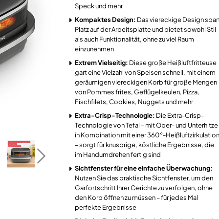
Speck und mehr
Kompaktes Design:
Das viereckige Design spar
Platz auf der Arbeitsplatte und bietet sowohl Stil
als auch Funktionalität, ohne zu viel Raum
einzunehmen
Extrem Vielseitig:
Diese große Heißluftfritteuse
gart eine Vielzahl von Speisen schnell, mit einem
geräumigen viereckigen Korb für große Mengen
von Pommes frites, Geflügelkeulen, Pizza,
Fischfilets, Cookies, Nuggets und mehr
Extra-Crisp-Technologie:
Die Extra-Crisp-
Technologie von Tefal – mit Ober- und Unterhitze
in Kombination mit einer 360°-Heißluftzirkulatio
– sorgt für knusprige, köstliche Ergebnisse, die
im Handumdrehen fertig sind
Sichtfenster für eine einfache Überwachung:
Nutzen Sie das praktische Sichtfenster, um den
Garfortschritt Ihrer Gerichte zu verfolgen, ohne
den Korb öffnen zu müssen – für jedes Mal
perfekte Ergebnisse