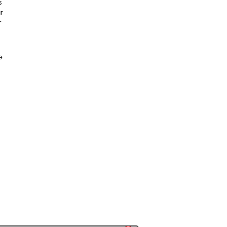
s
r
r
e