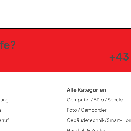
lfe?
+43 
!
Alle Kategorien
lung
Computer / Büro / Schule
n
Foto / Camcorder
rruf
Gebäudetechnik/Smart-Ho
Haushalt & Küche