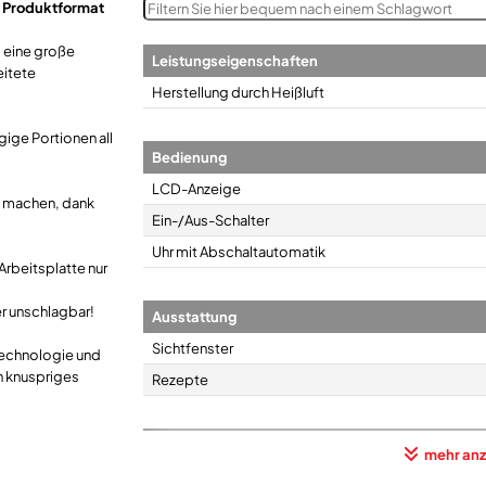
n Produktformat
, eine große
Leistungseigenschaften
eitete
Herstellung durch Heißluft
gige Portionen all
Bedienung
LCD-Anzeige
tt machen, dank
Ein-/Aus-Schalter
Uhr mit Abschaltautomatik
 Arbeitsplatte nur
r unschlagbar!
Ausstattung
Sichtfenster
-Technologie und
n knuspriges
Rezepte
Fassungsvermögen/Innenraum-Ausstattung
mehr anz
Fassungsvermögen Frittiergut (g)