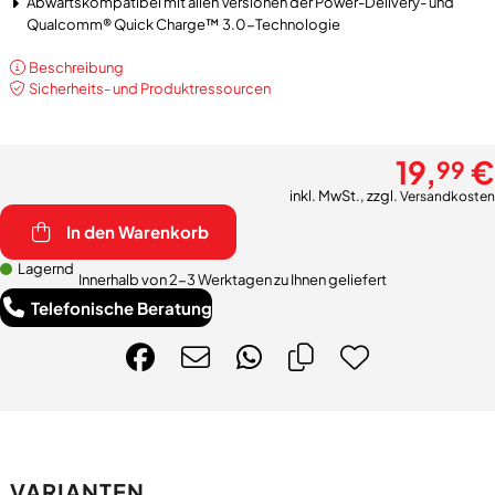
Abwärtskompatibel mit allen Versionen der Power-Delivery- und
Qualcomm® Quick Charge™ 3.0-Technologie
Beschreibung
Sicherheits- und Produktressourcen
19,
€
99
inkl. MwSt., zzgl.
Versandkosten
In den Warenkorb
Lagernd
Innerhalb von 2-3 Werktagen zu Ihnen geliefert
Telefonische Beratung
VARIANTEN