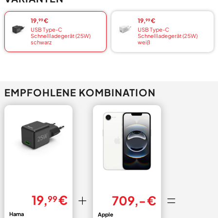
19,
€
19,
€
99
99
USB Type-C
USB Type-C
Schnellladegerät (25W)
Schnellladegerät (25W)
schwarz
weiß
EMPFOHLENE KOMBINATION
19,
€
709,- €
99
Hama
Apple