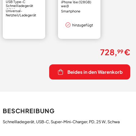
USB Type-C
iPhone 16e (128GB)
Schnellladegerät
weiß
(25W) schwarz
Universal-
Smartphone
Netzteil/Ladegerät
hinzugefügt
728,
€
99
Beides in den Warenkorb
BESCHREIBUNG