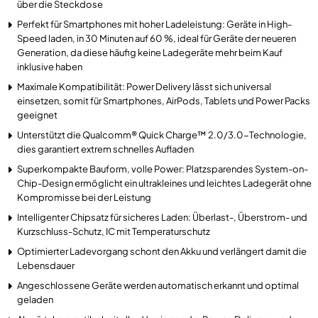
über die Steckdose
Perfekt für Smartphones mit hoher Ladeleistung: Geräte in High-
Speed laden, in 30 Minuten auf 60 %, ideal für Geräte der neueren
Generation, da diese häufig keine Ladegeräte mehr beim Kauf
inklusive haben
Maximale Kompatibilität: Power Delivery lässt sich universal
einsetzen, somit für Smartphones, AirPods, Tablets und Power Packs
geeignet
Unterstützt die Qualcomm® Quick Charge™ 2.0/3.0-Technologie,
dies garantiert extrem schnelles Aufladen
Superkompakte Bauform, volle Power: Platzsparendes System-on-
Chip-Design ermöglicht ein ultrakleines und leichtes Ladegerät ohne
Kompromisse bei der Leistung
Intelligenter Chipsatz für sicheres Laden: Überlast-, Überstrom- und
Kurzschluss-Schutz, IC mit Temperaturschutz
Optimierter Ladevorgang schont den Akku und verlängert damit die
Lebensdauer
Angeschlossene Geräte werden automatisch erkannt und optimal
geladen